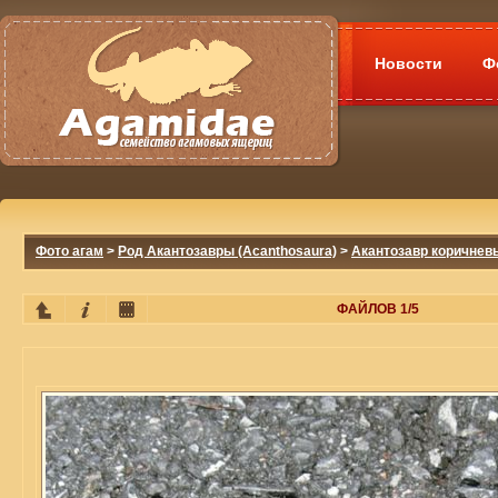
Новости
Ф
Фото агам
>
Род Акантозавры (Acanthosaura)
>
Акантозавр коричневы
ФАЙЛОВ 1/5