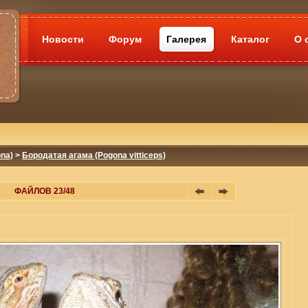
Новости
Форум
Галерея
Каталог
О 
na)
>
Бородатая агама (Pogona vitticeps)
ФАЙЛОВ 23/48