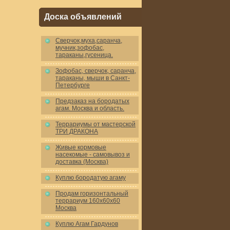
Доска объявлений
Cверчок,муха,саранча,
мучник,зофобас,
тараканы,гусеница.
Зофобас, сверчок, саранча,
тараканы, мыши в Санкт-
Петербурге
Предзаказ на бородатых
агам. Москва и область.
Террариумы от мастерской
ТРИ ДРАКОНА
Живые кормовые
насекомые - самовывоз и
доставка (Москва)
Куплю бородатую агаму
Продам горизонтальный
террариум 160x60x60
Москва
Куплю Агам Гардунов