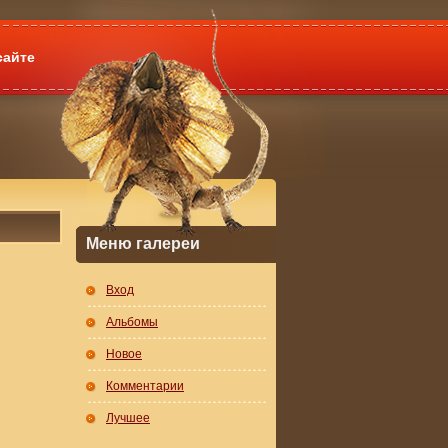
сайте
Меню галереи
Вход
Альбомы
Новое
Комментарии
Лучшее