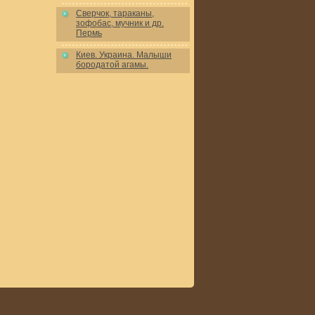
Сверчок, тараканы,
зофобас, мучник и др.
Пермь
Киев. Украина. Малыши
бородатой агамы.