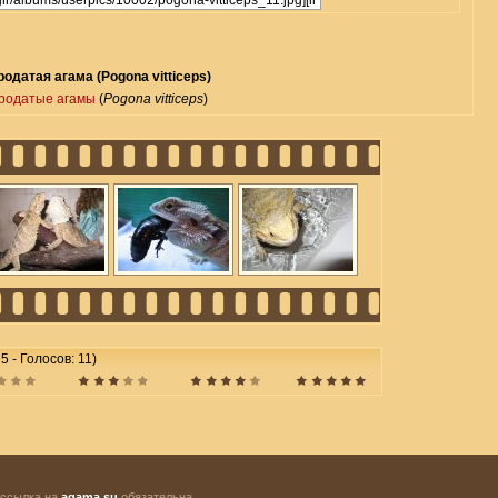
одатая агама (Pogona vitticeps)
родатые агамы
(
Pogona vitticeps
)
5 - Голосов: 11)
 ссылка на
agama.su
обязательна.