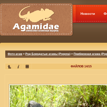
Новости
Ф
Фото агам
>
Род Бородатые агамы (Pogona)
>
Прибрежная агама (Pog
ФАЙЛОВ 14/15