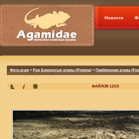
Новости
Ф
Фото агам
>
Род Бородатые агамы (Pogona)
>
Прибрежная агама (Pog
ФАЙЛОВ 12/15