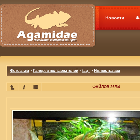
Новости
Ф
Фото агам
>
Галереи пользователей
>
tag_
>
Иллюстрации
ФАЙЛОВ 26/64