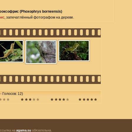
оксофрис (Phoxophrys borneensis)
рис
, запечатлённый фотографом на дереве.
 - Голосов: 12)
 ссылка на
agama.su
обязательна.