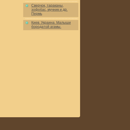
Сверчок, тараканы,
зофобас, мучник и др.
Пермь
Киев. Украина. Малыши
бородатой агамы.