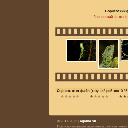
Борнеоский ф
Борнеоский фоксоф
Оценить этот файл
(текущий рейтинг: 0 / 5
© 2011-2026 |
agama.su
При использовании материалов сайта активная