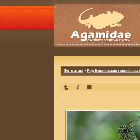
Фото агам
>
Род Борнеоские горные ага