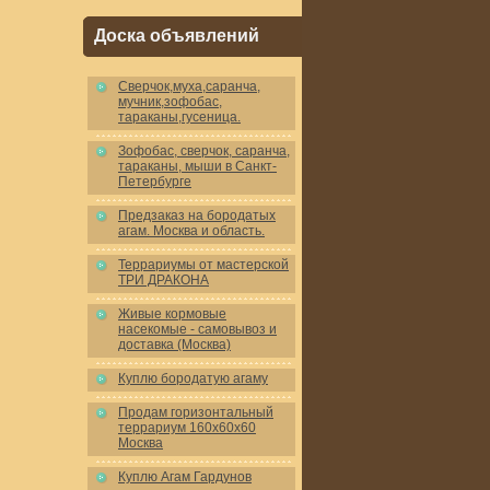
Доска объявлений
Cверчок,муха,саранча,
мучник,зофобас,
тараканы,гусеница.
Зофобас, сверчок, саранча,
тараканы, мыши в Санкт-
Петербурге
Предзаказ на бородатых
агам. Москва и область.
Террариумы от мастерской
ТРИ ДРАКОНА
Живые кормовые
насекомые - самовывоз и
доставка (Москва)
Куплю бородатую агаму
Продам горизонтальный
террариум 160x60x60
Москва
Куплю Агам Гардунов