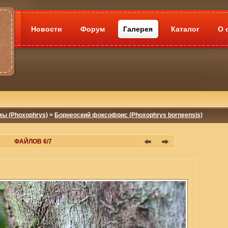
Новости
Форум
Галерея
Каталог
О 
мы (Phoxophrys)
>
Борнеоский фоксофрис (Phoxophrys borneensis)
ФАЙЛОВ 6/7