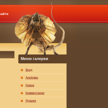
сайте
Меню галереи
Вход
Альбомы
Новое
Комментарии
Лучшее