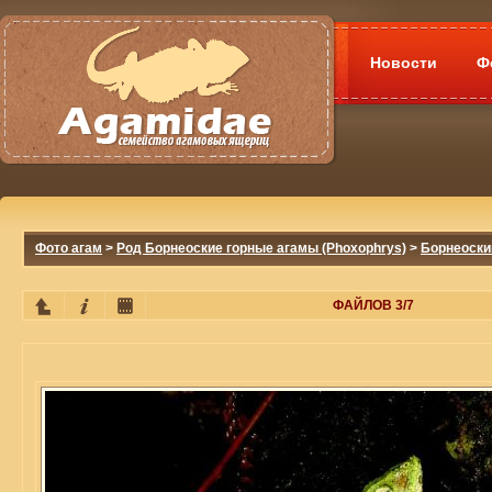
Новости
Ф
Фото агам
>
Род Борнеоские горные агамы (Phoxophrys)
>
Борнеоски
ФАЙЛОВ 3/7