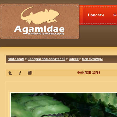
Новости
Ф
Фото агам
>
Галереи пользователей
>
Олеся
>
мои питомцы
ФАЙЛОВ 13/38