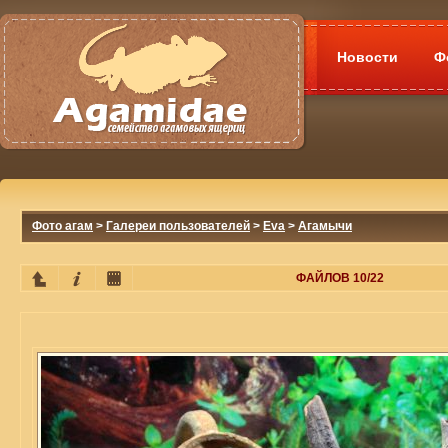
Новости
Ф
Фото агам
>
Галереи пользователей
>
Eva
>
Агамычи
ФАЙЛОВ 10/22