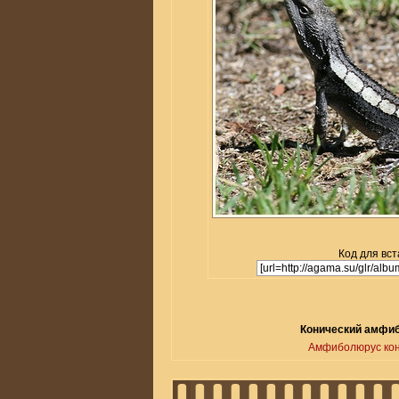
Код для вст
Конический амфиб
Амфиболюрус кон