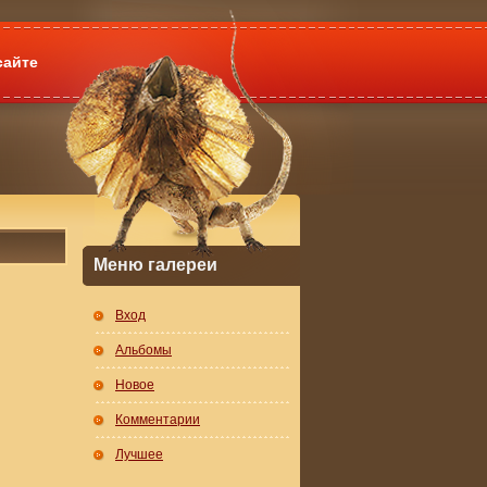
сайте
Меню галереи
Вход
Альбомы
Новое
Комментарии
Лучшее