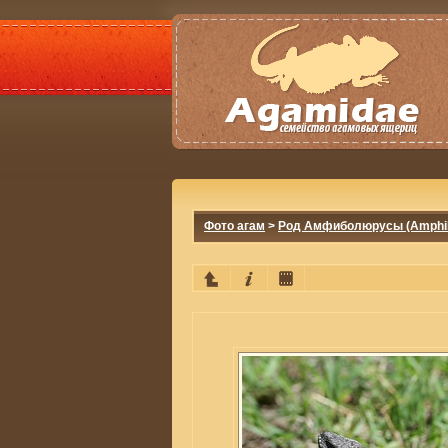
Фото агам
>
Род Амфиболюрусы (Amphib