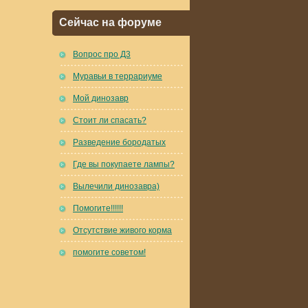
Сейчас на форуме
Вопрос про Д3
Муравьи в террариуме
Мой динозавр
Стоит ли спасать?
Разведение бородатых
Где вы покупаете лампы?
Вылечили динозавра)
Помогите!!!!!!
Отсутствие живого корма
помогите советом!