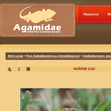
Новости
Ф
Фото агам
>
Род Амфиболюрусы (Amphibolurus)
>
Амфиболюрус конич
ФАЙЛОВ 11/22