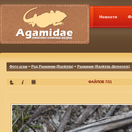
Новости
Ф
Фото агам
>
Род Ранкинии (Rankinia)
>
Ранкиния (Rankinia diemensis)
ФАЙЛОВ 7/11