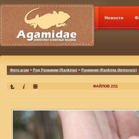
Новости
Ф
Фото агам
>
Род Ранкинии (Rankinia)
>
Ранкиния (Rankinia diemensis)
ФАЙЛОВ 2/11