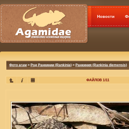
Новости
Ф
Фото агам
>
Род Ранкинии (Rankinia)
>
Ранкиния (Rankinia diemensis)
ФАЙЛОВ 1/11