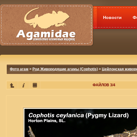
Новости
Ф
Фото агам
>
Род Живородящие агамы (Cophotis)
>
Цейлонская живоро
ФАЙЛОВ 3/4