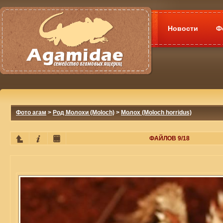
Новости
Ф
Фото агам
>
Род Молохи (Moloch)
>
Молох (Moloch horridus)
ФАЙЛОВ 9/18