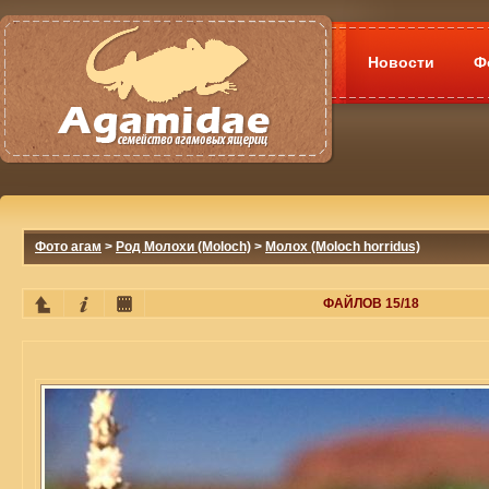
Новости
Ф
Фото агам
>
Род Молохи (Moloch)
>
Молох (Moloch horridus)
ФАЙЛОВ 15/18