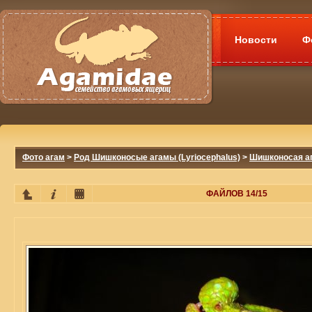
Новости
Ф
Фото агам
>
Род Шишконосые агамы (Lyriocephalus)
>
Шишконосая ага
ФАЙЛОВ 14/15