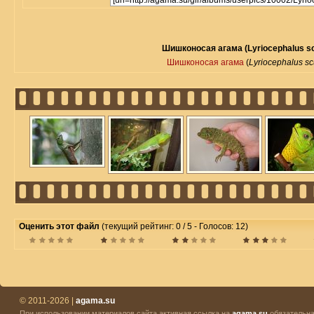
Шишконосая агама (Lyriocephalus sc
Шишконосая агама
(
Lyriocephalus sc
Оценить этот файл
(текущий рейтинг: 0 / 5 - Голосов: 12)
© 2011-2026 |
agama.su
При использовании материалов сайта активная ссылка на
agama.su
обязательна