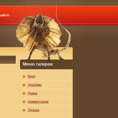
сайте
Меню галереи
Вход
Альбомы
Новое
Комментарии
Лучшее