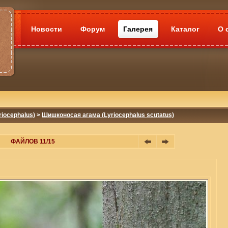
Новости
Форум
Галерея
Каталог
О 
iocephalus)
>
Шишконосая агама (Lyriocephalus scutatus)
ФАЙЛОВ 11/15