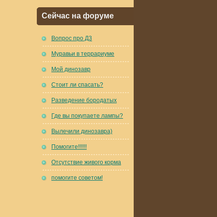
Сейчас на форуме
Вопрос про Д3
Муравьи в террариуме
Мой динозавр
Стоит ли спасать?
Разведение бородатых
Где вы покупаете лампы?
Вылечили динозавра)
Помогите!!!!!!
Отсутствие живого корма
помогите советом!