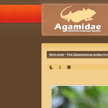
Фото агам
>
Род Шишконосые агамы (Lyr