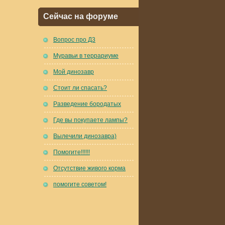
Сейчас на форуме
Вопрос про Д3
Муравьи в террариуме
Мой динозавр
Стоит ли спасать?
Разведение бородатых
Где вы покупаете лампы?
Вылечили динозавра)
Помогите!!!!!!
Отсутствие живого корма
помогите советом!