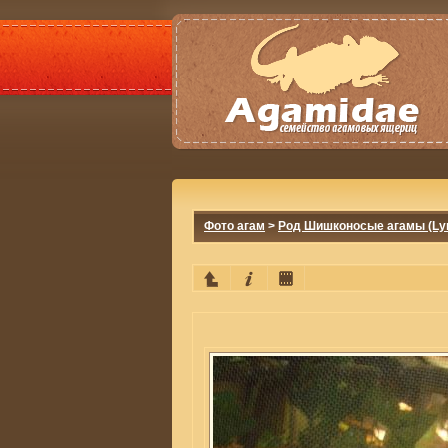
Фото агам
>
Род Шишконосые агамы (Lyr