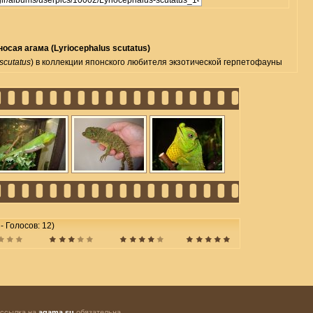
сая агама (Lyriocephalus scutatus)
scutatus
) в коллекции японского любителя экзотической герпетофауны
 - Голосов: 12)
 ссылка на
agama.su
обязательна.