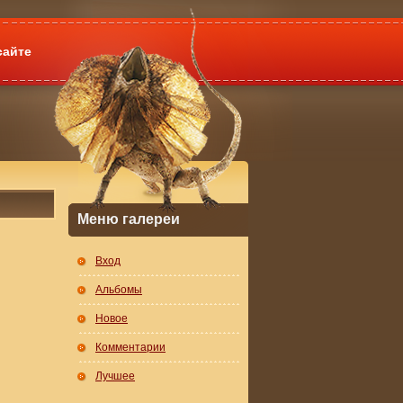
сайте
Меню галереи
Вход
Альбомы
Новое
Комментарии
Лучшее