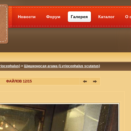
Новости
Форум
Галерея
Каталог
О 
iocephalus)
>
Шишконосая агама (Lyriocephalus scutatus)
ФАЙЛОВ 12/15