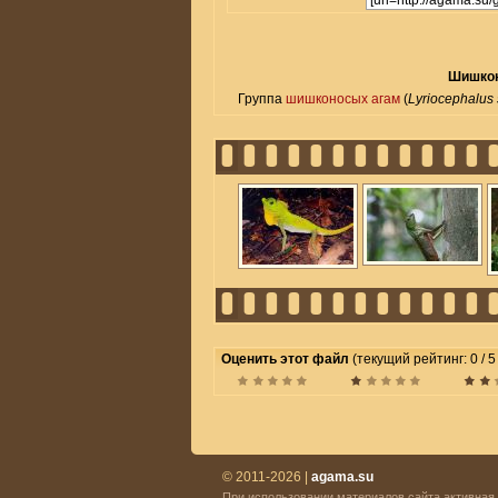
Шишконо
Группа
шишконосых агам
(
Lyriocephalus 
Оценить этот файл
(текущий рейтинг: 0 / 5
© 2011-2026 |
agama.su
При использовании материалов сайта активная