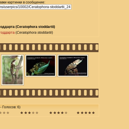
авки картинки в сообщение:
оддарта (Ceratophora stoddartii)
тоддарта
(
Ceratophora stoddartii
)
 - Голосов: 6)