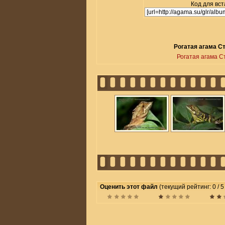
Код для вст
Рогатая агама Ст
Рогатая агама С
Оценить этот файл
(текущий рейтинг: 0 / 5