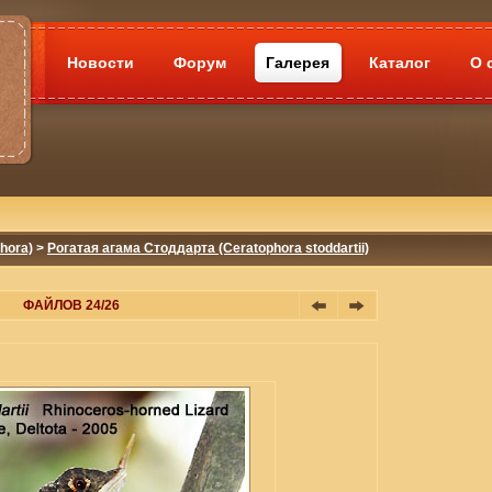
Новости
Форум
Галерея
Каталог
О 
hora)
>
Рогатая агама Стоддарта (Ceratophora stoddartii)
ФАЙЛОВ 24/26