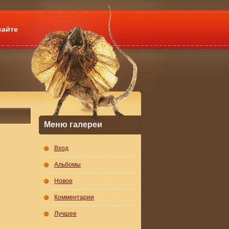
сайте
Меню галереи
Вход
Альбомы
Новое
Комментарии
Лучшее