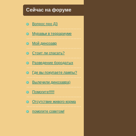
Сейчас на форуме
Вопрос про Д3
Муравьи в террариуме
Мой динозавр
Стоит ли спасать?
Разведение бородатых
Где вы покупаете лампы?
Вылечили динозавра)
Помогите!!!!!!
Отсутствие живого корма
помогите советом!