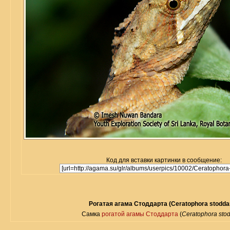
Код для вставки картинки в сообщение:
Рогатая агама Стоддарта (Ceratophora stoddar
Самка
рогатой агамы Стоддарта
(
Ceratophora stod