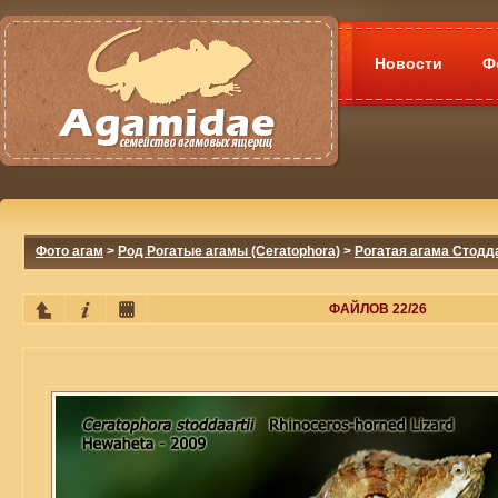
Новости
Ф
Фото агам
>
Род Рогатые агамы (Ceratophora)
>
Рогатая агама Стоддар
ФАЙЛОВ 22/26