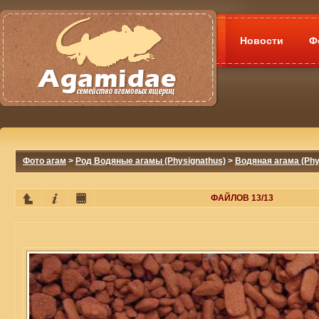
Новости
Ф
Фото агам
>
Род Водяные агамы (Physignathus)
>
Водяная агама (Phy
ФАЙЛОВ 13/13