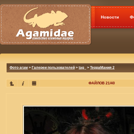
Новости
Ф
Фото агам
>
Галереи пользователей
>
tag_
>
ТерраМания 2
ФАЙЛОВ 21/40