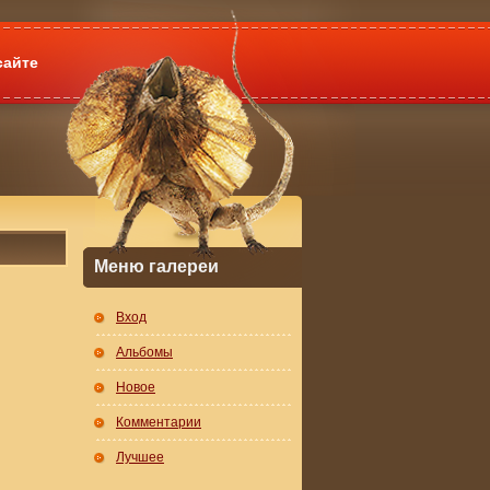
сайте
Меню галереи
Вход
Альбомы
Новое
Комментарии
Лучшее