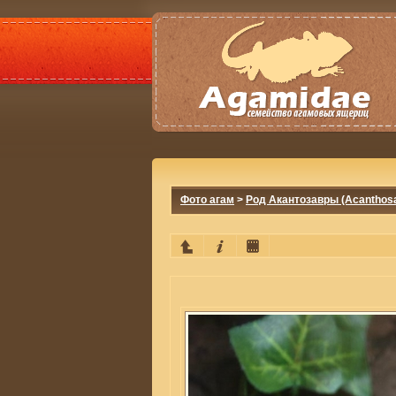
Фото агам
>
Род Акантозавры (Acanthos