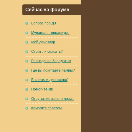
Сейчас на форуме
Вопрос про Д3
Муравьи в террариуме
Мой динозавр
Стоит ли спасать?
Разведение бородатых
Где вы покупаете лампы?
Вылечили динозавра)
Помогите!!!!!!
Отсутствие живого корма
помогите советом!