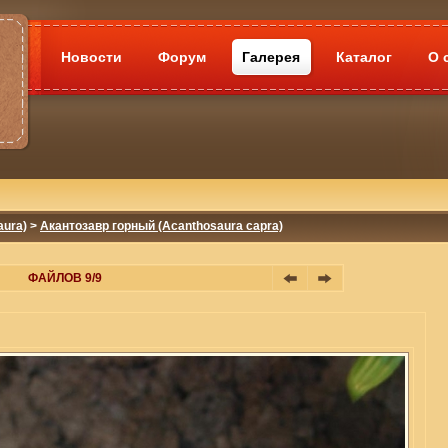
Новости
Форум
Галерея
Каталог
О 
aura)
>
Акантозавр горный (Acanthosaura capra)
ФАЙЛОВ 9/9