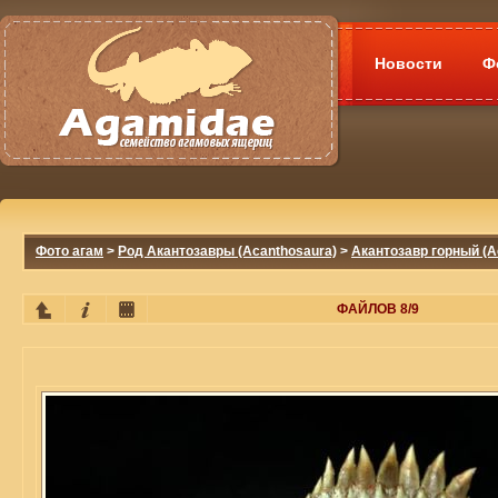
Новости
Ф
Фото агам
>
Род Акантозавры (Acanthosaura)
>
Акантозавр горный (A
ФАЙЛОВ 8/9