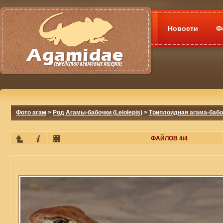
Новости
Ф
Фото агам
>
Род Агамы-бабочки (Leiolepis)
>
Триплоидная агама-бабочка
ФАЙЛОВ 4/4