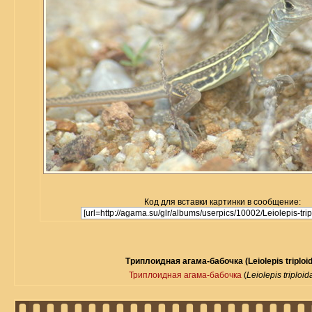
Код для вставки картинки в сообщение:
Триплоидная агама-бабочка (Leiolepis triploi
Триплоидная агама-бабочка
(
Leiolepis triploid