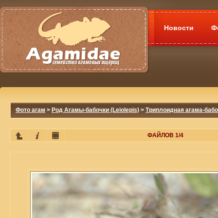
Новости
Ф
Фото агам
>
Род Агамы-бабочки (Leiolepis)
>
Триплоидная агама-бабочка
ФАЙЛОВ 1/4