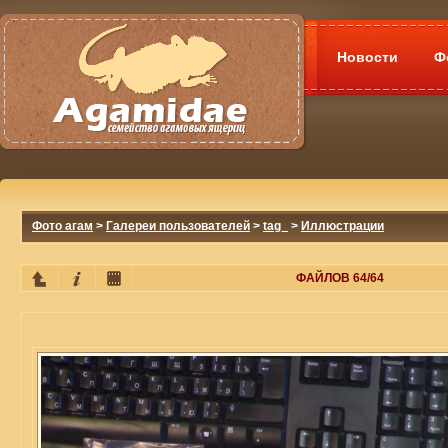
Новости
Ф
Фото агам
>
Галереи пользователей
>
tag_
>
Иллюстрации
ФАЙЛОВ 64/64