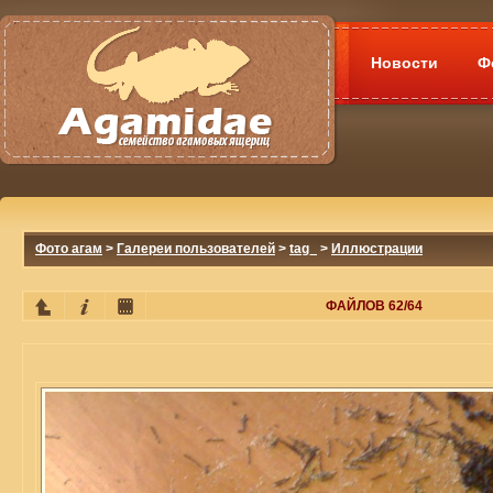
Новости
Ф
Фото агам
>
Галереи пользователей
>
tag_
>
Иллюстрации
ФАЙЛОВ 62/64