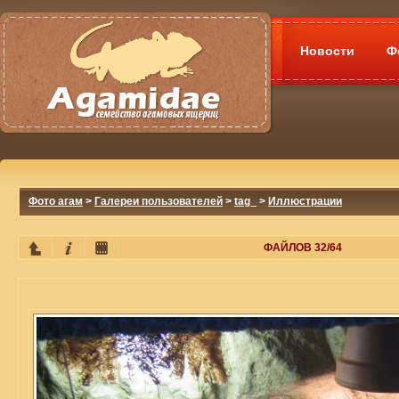
Новости
Ф
Фото агам
>
Галереи пользователей
>
tag_
>
Иллюстрации
ФАЙЛОВ 32/64