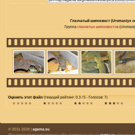
Глазчатый шипохвост (Uromastyx oc
Группа
глазчатых шипохвостов
(
Uromasty
Оценить этот файл
(текущий рейтинг: 0.3 / 5 - Голосов: 7)
© 2011-2026 |
agama.su
При использовании материалов сайта активная ссылка на
agama.su
обязательна