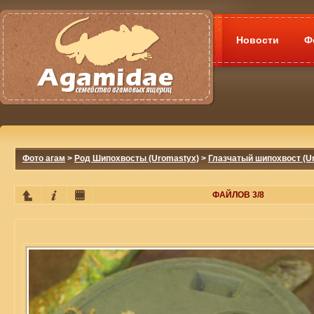
Новости
Ф
Фото агам
>
Род Шипохвосты (Uromastyx)
>
Глазчатый шипохвост (Ur
ФАЙЛОВ 3/8