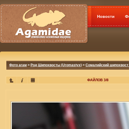
Новости
Ф
Фото агам
>
Род Шипохвосты (Uromastyx)
>
Сомалийский шипохвост 
ФАЙЛОВ 3/8