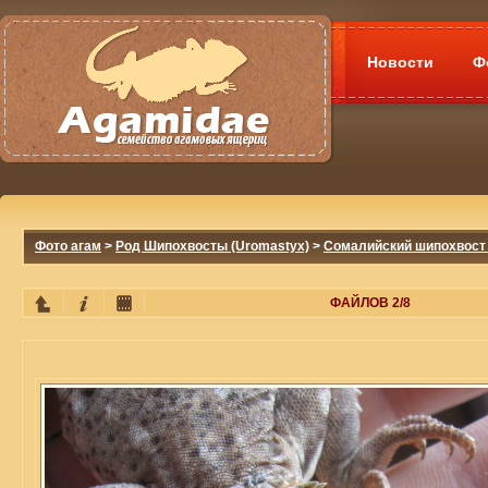
Новости
Ф
Фото агам
>
Род Шипохвосты (Uromastyx)
>
Сомалийский шипохвост 
ФАЙЛОВ 2/8