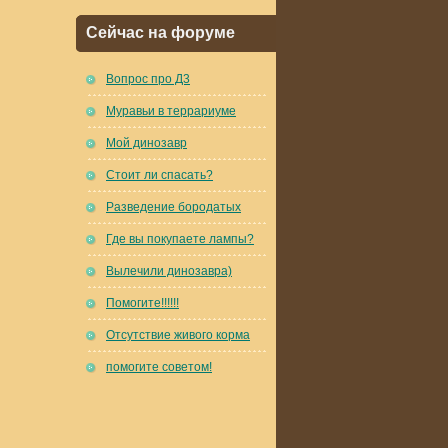
Сейчас на форуме
Вопрос про Д3
Муравьи в террариуме
Мой динозавр
Стоит ли спасать?
Разведение бородатых
Где вы покупаете лампы?
Вылечили динозавра)
Помогите!!!!!!
Отсутствие живого корма
помогите советом!