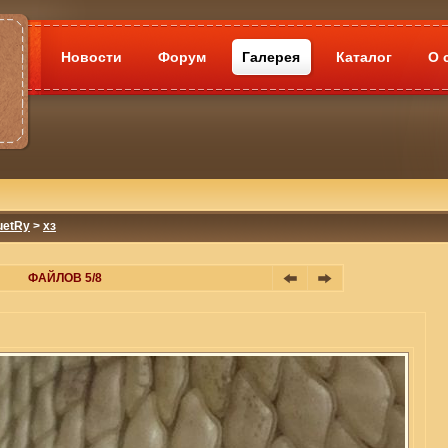
Новости
Форум
Галерея
Каталог
О 
uetRy
>
хз
ФАЙЛОВ 5/8