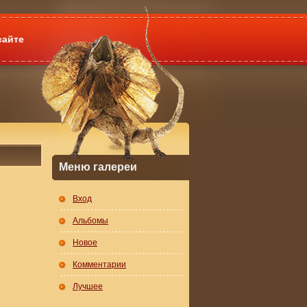
сайте
Меню галереи
Вход
Альбомы
Новое
Комментарии
Лучшее