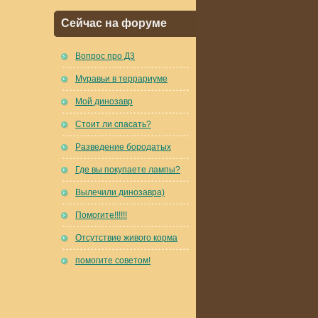
Сейчас на форуме
Вопрос про Д3
Муравьи в террариуме
Мой динозавр
Стоит ли спасать?
Разведение бородатых
Где вы покупаете лампы?
Вылечили динозавра)
Помогите!!!!!!
Отсутствие живого корма
помогите советом!