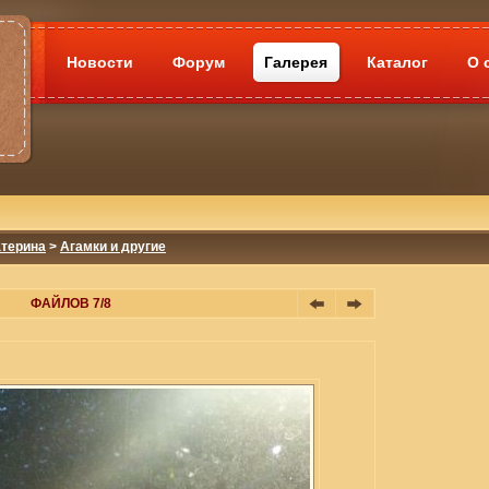
Новости
Форум
Галерея
Каталог
О 
атерина
>
Агамки и другие
ФАЙЛОВ 7/8