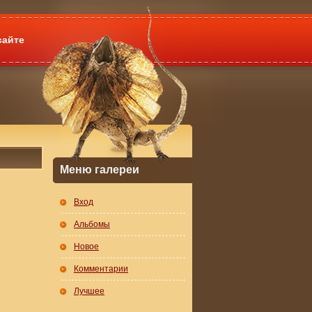
сайте
Меню галереи
Вход
Альбомы
Новое
Комментарии
Лучшее