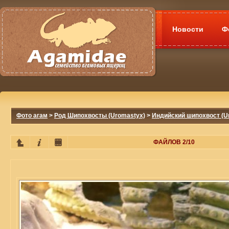
Новости
Ф
Фото агам
>
Род Шипохвосты (Uromastyx)
>
Индийский шипохвост (Ur
ФАЙЛОВ 2/10