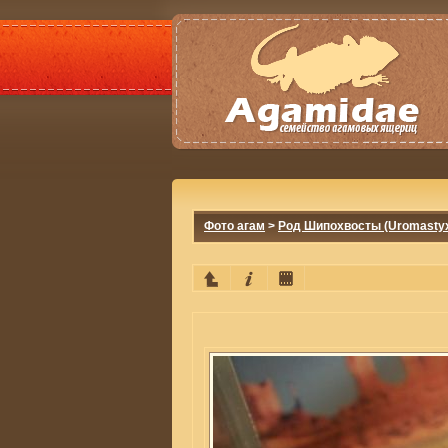
Фото агам
>
Род Шипохвосты (Uromasty