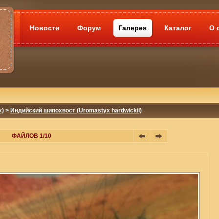
Новости
Форум
Галерея
Каталог
О 
x)
>
Индийский шипохвост (Uromastyx hardwickii)
ФАЙЛОВ 1/10