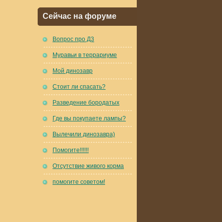
Сейчас на форуме
Вопрос про Д3
Муравьи в террариуме
Мой динозавр
Стоит ли спасать?
Разведение бородатых
Где вы покупаете лампы?
Вылечили динозавра)
Помогите!!!!!!
Отсутствие живого корма
помогите советом!