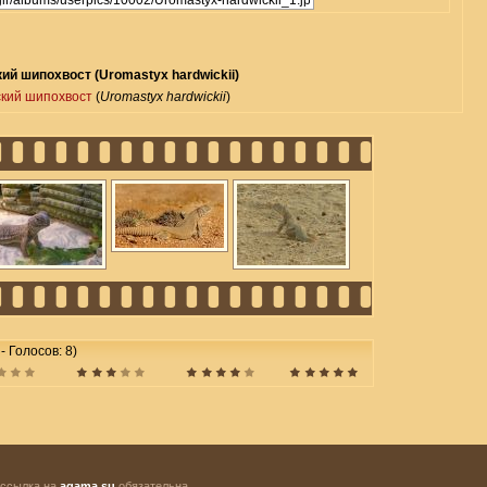
ий шипохвост (Uromastyx hardwickii)
кий шипохвост
(
Uromastyx hardwickii
)
 - Голосов: 8)
 ссылка на
agama.su
обязательна.