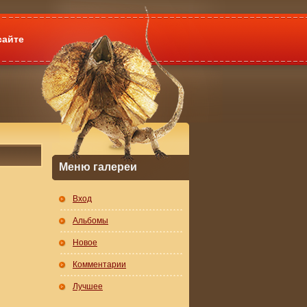
сайте
Меню галереи
Вход
Альбомы
Новое
Комментарии
Лучшее