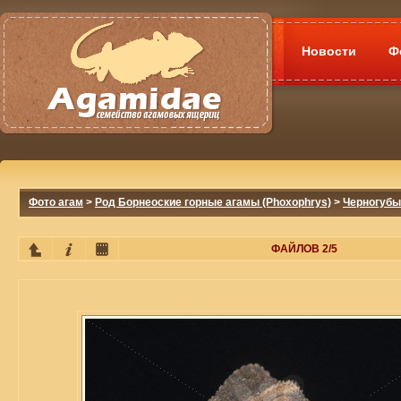
Новости
Ф
Фото агам
>
Род Борнеоские горные агамы (Phoxophrys)
>
Черногубый
ФАЙЛОВ 2/5