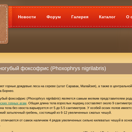
Новости
Форум
Галерея
Каталог
О 
огубый фоксофрис (Phoxophrys nigrilabris)
ют горные дождевые леса на сереве (штат Саравак, Малайзия), а также в центральной
а Борнео.
убый фоксофрис (
Phoxophrys nigrilabris
) является самым мелким представителем род
ских горных агам
. Общая длина тела взрослых ящериц составляет около 9 сантиметро
ина тела без хвоста варьируется от 5 до 5.5 сантиметров. У особей осоих полов имеет
кий затылочный гребень, состоящий из 6-12 увеличенных сжатых чешуй.
отличаются от самок наличием 4 рядов увеличенных сильно килеватых чешуй в осно
.