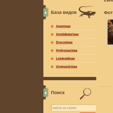
В англ
База видов
Фот
Agaminae
Amphibolurinae
Draconinae
Hydrosaurinae
Leiolepidinae
Uromasticinae
Поиск