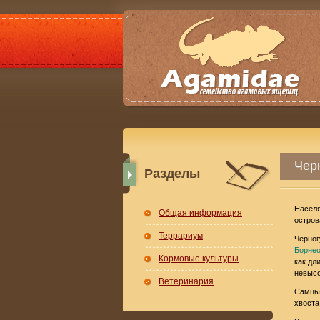
Черн
Разделы
Населя
Общая информация
остров
Террариум
Черног
Борнео
Кормовые культуры
как дл
невысо
Ветеринария
Самцы 
хвоста