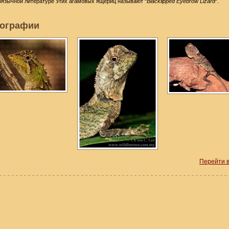
оязычной литературе этих агамовых ящериц называют “
Blacklipped Eyebrow Lizard
“.
ографии
Перейти 