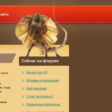
сайте
Сейчас на форуме
Вопрос про Д3
 части
Муравьи в террариуме
а
в, тогда
Мой динозавр
ся
Стоит ли спасать?
вании
Разведение бородатых