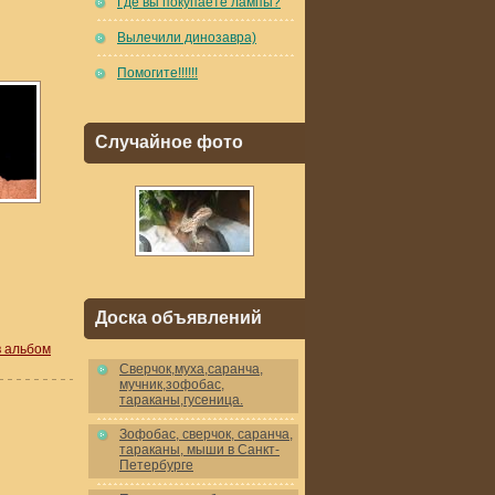
Где вы покупаете лампы?
Вылечили динозавра)
Помогите!!!!!!
Случайное фото
Доска объявлений
в альбом
Cверчок,муха,саранча,
мучник,зофобас,
тараканы,гусеница.
Зофобас, сверчок, саранча,
тараканы, мыши в Санкт-
Петербурге