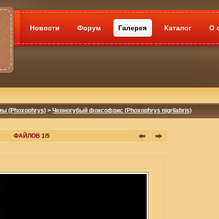
Новости
Форум
Галерея
Каталог
О 
мы (Phoxophrys)
>
Черногубый фоксофрис (Phoxophrys nigrilabris)
ФАЙЛОВ 1/5