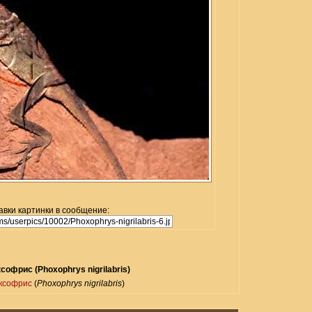
авки картинки в сообщение:
офрис (Phoxophrys nigrilabris)
ксофрис
(
Phoxophrys nigrilabris
)