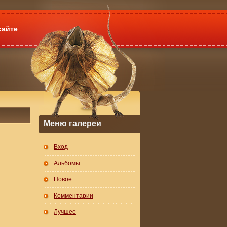
сайте
Меню галереи
Вход
Альбомы
Новое
Комментарии
Лучшее