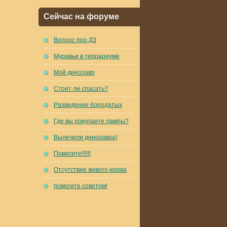
Сейчас на форуме
Вопрос про Д3
Муравьи в террариуме
Мой динозавр
Стоит ли спасать?
Разведение бородатых
Где вы покупаете лампы?
Вылечили динозавра)
Помогите!!!!!!
Отсутствие живого корма
помогите советом!