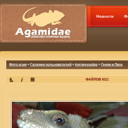
Новости
Ф
Фото агам
>
Галереи пользователей
>
korneevaolga
>
Генри и Лиза
ФАЙЛОВ 6/21