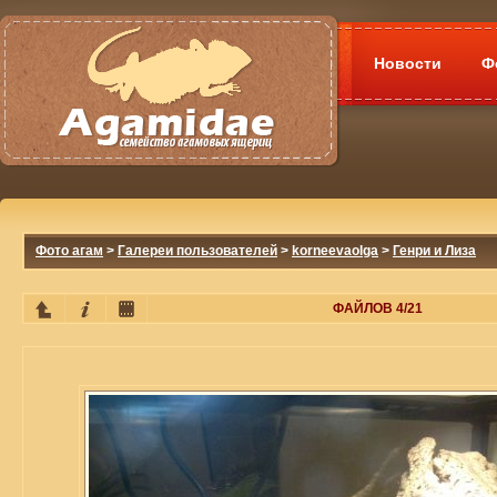
Новости
Ф
Фото агам
>
Галереи пользователей
>
korneevaolga
>
Генри и Лиза
ФАЙЛОВ 4/21