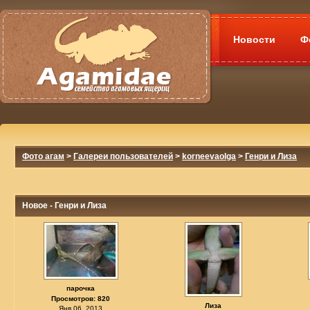
Новости
Ф
Фото агам
>
Галереи пользователей
>
korneevaolga
>
Генри и Лиза
Новое - Генри и Лиза
парочка
Просмотров: 820
Лиза
Янв 06, 2013