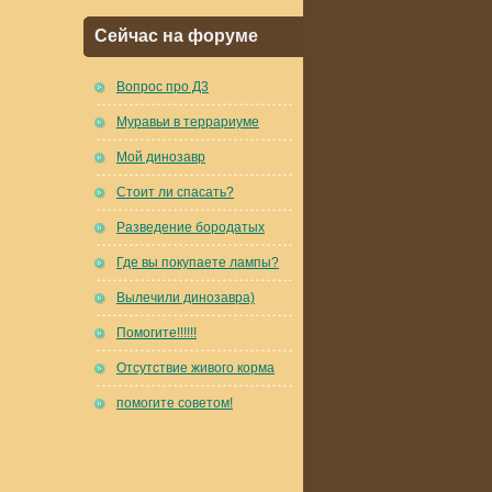
Сейчас на форуме
Вопрос про Д3
Муравьи в террариуме
Мой динозавр
Стоит ли спасать?
Разведение бородатых
Где вы покупаете лампы?
Вылечили динозавра)
Помогите!!!!!!
Отсутствие живого корма
помогите советом!