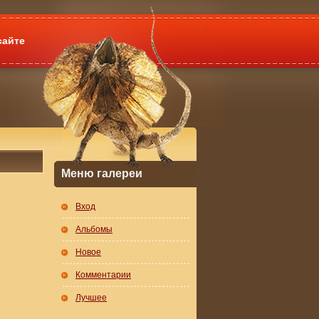
сайте
Меню галереи
Вход
Альбомы
Новое
Комментарии
Лучшее