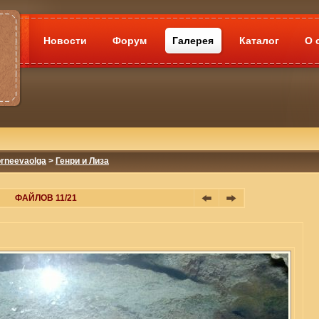
Новости
Форум
Галерея
Каталог
О 
rneevaolga
>
Генри и Лиза
ФАЙЛОВ 11/21