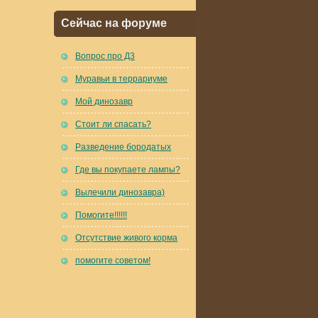
Сейчас на форуме
Вопрос про Д3
Муравьи в террариуме
Мой динозавр
Стоит ли спасать?
Разведение бородатых
Где вы покупаете лампы?
Вылечили динозавра)
Помогите!!!!!!
Отсутствие живого корма
помогите советом!