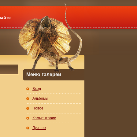
сайте
Меню галереи
Вход
Альбомы
Новое
Комментарии
Лучшее