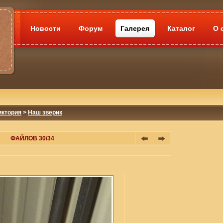
Новости
Форум
Галерея
Каталог
О 
иктория
>
Наш зверик
ФАЙЛОВ 30/34