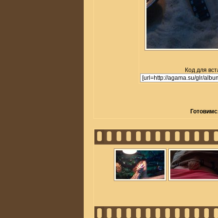
Код для вст
Готовимся