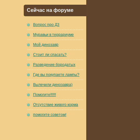
Сейчас на форуме
Вопрос про Д3
Муравьи в террариуме
Мой динозавр
Стоит ли спасать?
Разведение бородатых
Где вы покупаете лампы?
Вылечили динозавра)
Помогите!!!!!!
Отсутствие живого корма
помогите советом!