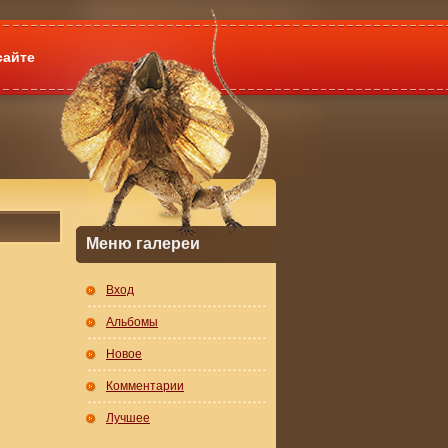
сайте
Меню галереи
Вход
Альбомы
Новое
Комментарии
Лучшее