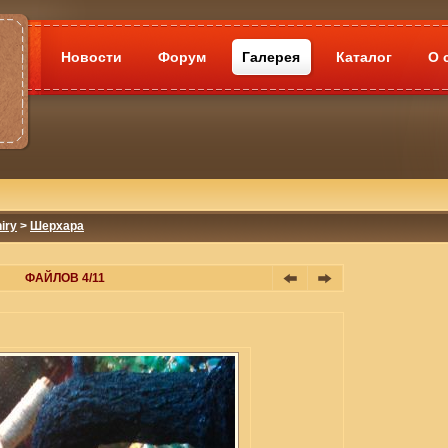
Новости
Форум
Галерея
Каталог
О 
iry
>
Шерхара
ФАЙЛОВ 4/11