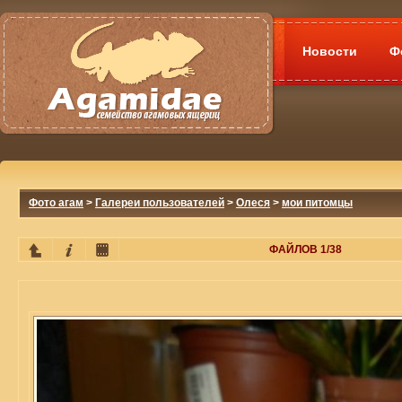
Новости
Ф
Фото агам
>
Галереи пользователей
>
Олеся
>
мои питомцы
ФАЙЛОВ 1/38