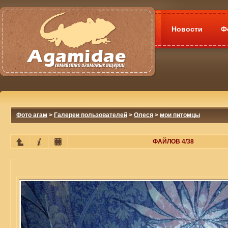
Новости
Ф
Фото агам
>
Галереи пользователей
>
Олеся
>
мои питомцы
ФАЙЛОВ 4/38