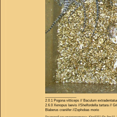
_________________
2.0.1 Pogona vitticeps // Baculum extradentatu
2.6.0 Xenopus laevis //Shelfordella tartara // Gr
Blaberus craniifer //Zophobas morio
Последний раз редактировалось: Юрий352 (Пн Дек 02, 2