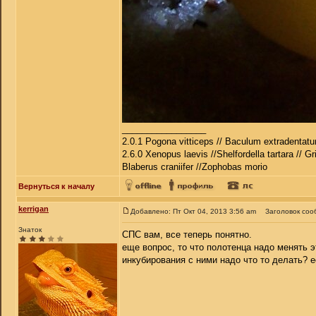
_________________
2.0.1 Pogona vitticeps // Baculum extradentatu
2.6.0 Xenopus laevis //Shelfordella tartara // Gr
Blaberus craniifer //Zophobas morio
Вернуться к началу
kerrigan
Добавлено: Пт Окт 04, 2013 3:56 am
Заголовок соо
Знаток
СПС вам, все теперь понятно.
еще вопрос, то что полотенца надо менять э
инкубирования с ними надо что то делать? ес