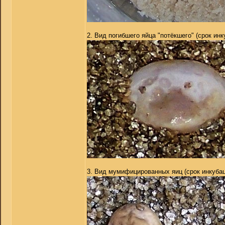
2. Вид погибшего яйца "потёкшего" (срок ин
3. Вид мумифицированных яиц (срок инкубац