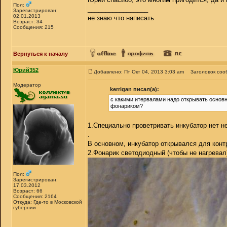
Пол:
_________________
Зарегистрирован:
02.01.2013
не знаю что написать
Возраст: 34
Сообщения: 215
Вернуться к началу
Юрий352
Добавлено: Пт Окт 04, 2013 3:03 am
Заголовок соо
Модератор
kerrigan писал(а):
с какими итервалами надо открывать основн
фонариком?
1.Специально проветривать инкубатор нет н
.
В основном, инкубатор открывался для конт
2.Фонарик светодиодный (чтобы не нагревал
Пол:
Зарегистрирован:
17.03.2012
Возраст: 66
Сообщения: 2164
Откуда: Где-то в Московской
губернии