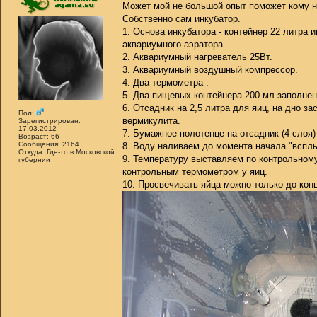
Может мой не большой опыт поможет кому н
Собственно сам инкубатор.
1. Основа инкубатора - контейнер 22 литра 
аквариумного аэратора.
2. Аквариумный нагреватель 25Вт.
3. Аквариумный воздушный компрессор.
4. Два термометра .
5. Два пищевых контейнера 200 мл заполнен
6. Отсадник на 2,5 литра для яиц, на дно з
Пол:
вермикулита.
Зарегистрирован:
17.03.2012
7. Бумажное полотенце на отсадник (4 слоя)
Возраст: 66
Сообщения: 2164
8. Воду наливаем до момента начала "всплыт
Откуда: Где-то в Московской
9. Температуру выставляем по контрольному
губернии
контрольным термометром у яиц.
10. Просвечивать яйца можно только до конц