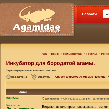
Новости
Ф
FAQ
•
Поиск
•
Пользователи
•
Группы
•
Регис
Инкубатор для бородатой агамы.
Зарегистрированные пользователи: Нет
Список форумов Агамовые ящерицы
-
Автор
Юрий352
Добавлено: Чт Окт 03, 2013 11:28 pm
Заголовок со
Модератор
Видимо настало время рассказать о том как